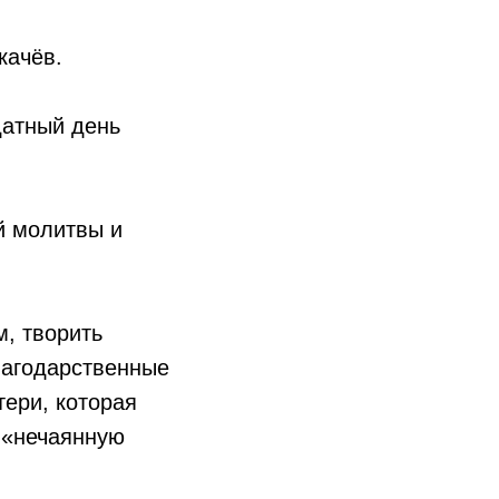
качёв.
датный день
й молитвы и
, творить
лагодарственные
тери, которая
 «нечаянную