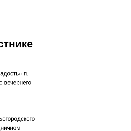
стнике
адость» п.
с вечернего
Богородского
дничном