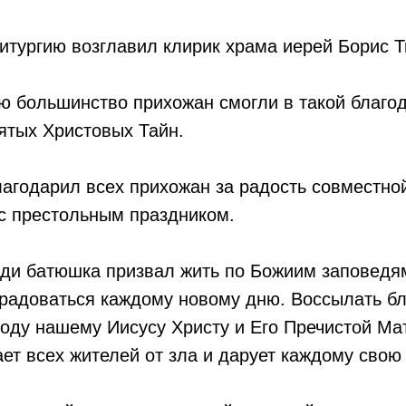
тургию возглавил клирик храма иерей Борис Т
ю большинство прихожан смогли в такой благо
ятых Христовых Тайн.
агодарил всех прихожан за радость совместно
с престольным праздником.
ди батюшка призвал жить по Божиим заповедям
 радоваться каждому новому дню. Воссылать б
оду нашему Иисусу Христу и Его Пречистой Ма
ет всех жителей от зла и дарует каждому свою