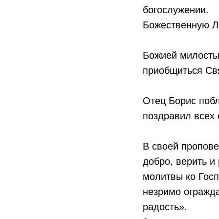
богослужении.
Божественную Ли
Божией милость
приобщиться Св
Отец Борис побл
поздравил всех 
В своей пропове
добро, верить и
молитвы ко Госп
незримо огражда
радость».