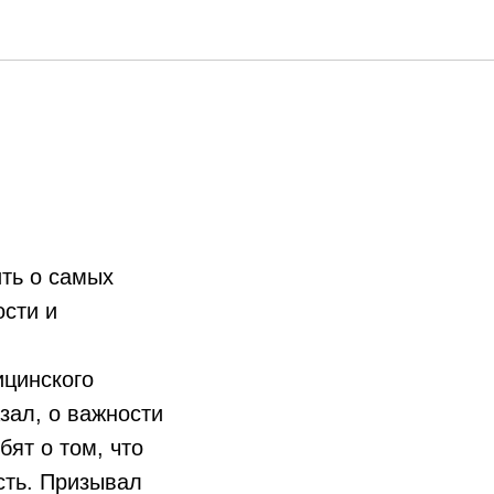
ть о самых
ости и
ицинского
зал, о важности
ят о том, что
сть. Призывал