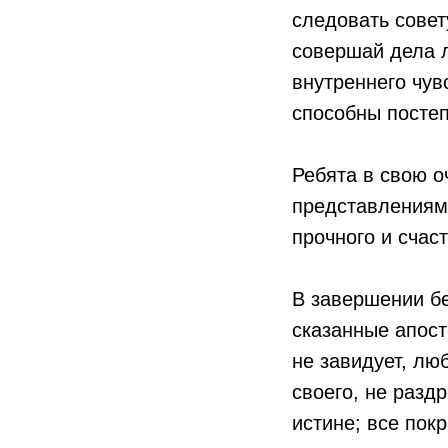
следовать совет
совершай дела л
внутреннего чув
способны постеп
️Ребята в свою 
представлениям
прочного и счас
️В завершении б
сказанные апост
не завидует, люб
своего, не разд
истине; все пок