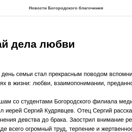
Новости Богородского благочиния
й дела любви
день семьи стал прекрасным поводом вспомни
ях в жизни: любви, взаимопонимании, преданн
ушам со студентами Богородского филиала мед
 иерей Сергий Кудрявцев. Отец Сергий расска
нения девства до брака. Заострил внимание реб
жде всего огромный труд, терпение и жертвенно