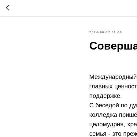
2026-06-02 11:08
Соверша
Международный 
главных ценност
поддержке.
С беседой по д
колледжа пришёл
целомудрия, хра
семья - это пре