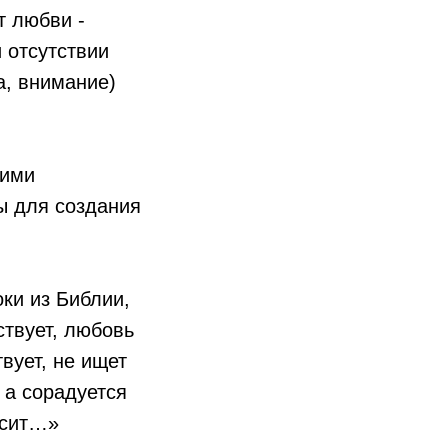
т любви -
 отсутствии
а, внимание)
оими
ы для создания
ки из Библии,
твует, любовь
твует, не ищет
 а сорадуется
осит…»