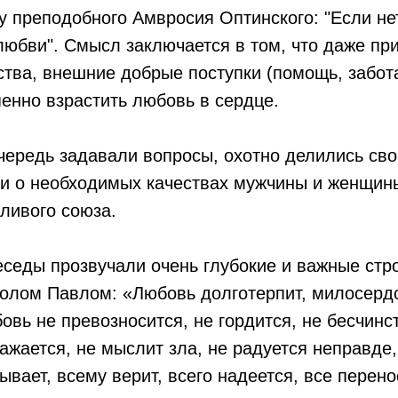
у преподобного Амвросия Оптинского: "Если не
юбви". Смысл заключается в том, что даже при
ства, внешние добрые поступки (помощь, забот
енно взрастить любовь в сердце.
очередь задавали вопросы, охотно делились св
и о необходимых качествах мужчины и женщин
тливого союза.
еседы прозвучали очень глубокие и важные стро
олом Павлом: «Любовь долготерпит, милосердс
овь не превозносится, не гордится, не бесчинс
ражается, не мыслит зла, не радуется неправде,
рывает, всему верит, всего надеется, все перен