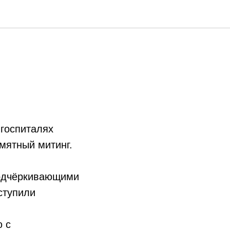
 госпиталях
мятный митинг.
подчёркивающими
ступили
ю с