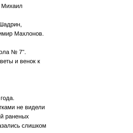
й Михаил
 Шадрин,
димир Махлонов.
ола № 7".
веты и венок к
года.
тками не видели
ой раненых
казались слишком