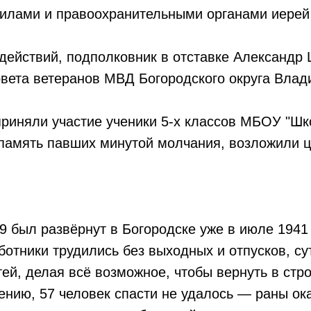
илами и правоохранительными органами иере
действий, подполковник в отставке Александр
овета ветеранов МВД Богородского округа Вла
риняли участие ученики 5-х классов МБОУ "Шк
память павших минутой молчания, возложили ц
 был развёрнут в Богородске уже в июле 1941 
отники трудились без выходных и отпусков, су
тей, делая всё возможное, чтобы вернуть в стр
ению, 57 человек спасти не удалось — раны о