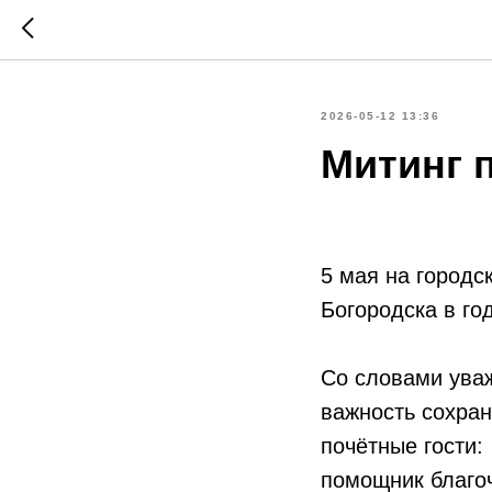
2026-05-12 13:36
Митинг 
5 мая на городс
Богородска в го
Со словами ува
важность сохран
почётные гости:
помощник благоч